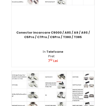
Conector incarcare C9000 / A8S / A9 / A9S /
C5Pro / C7Pro / C9Pro / T380 / T385
în
Telefoane
Pret
12
7
Lei
Comandă