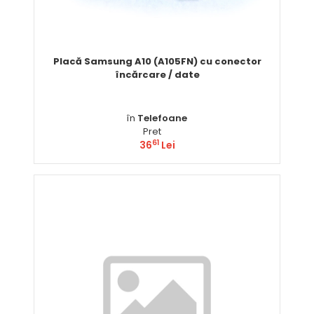
Placă Samsung A10 (A105FN) cu conector
încărcare / date
în
Telefoane
Pret
61
36
Lei
Comandă