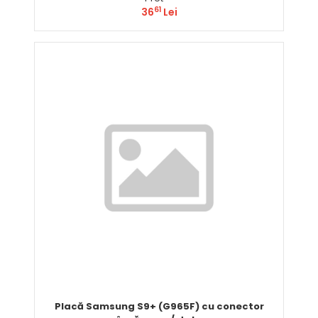
61
36
Lei
Comandă
Placă Samsung S9+ (G965F) cu conector