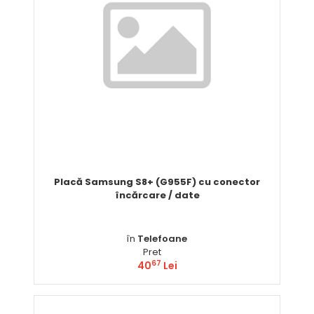
Placă Samsung S8+ (G955F) cu conector
încărcare / date
în
Telefoane
Pret
67
40
Lei
Comandă