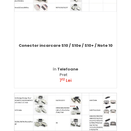
Conector incarcare S10 / S10e / S10+ / Note 10
în
Telefoane
Pret
12
7
Lei
Comandă