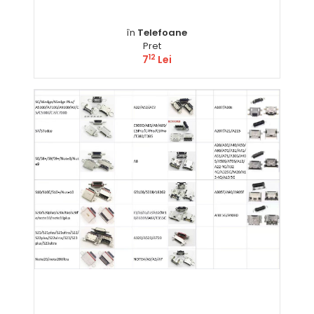
în
Telefoane
Pret
12
7
Lei
Comandă