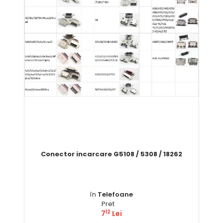
Conector incarcare G5108 / 5308 / 18262
în
Telefoane
Pret
12
7
Lei