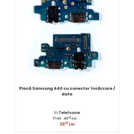
Placă Samsung A40 cu conector încărcare /
date
în
Telefoane
Pret
72
43
Lei
61
36
Lei