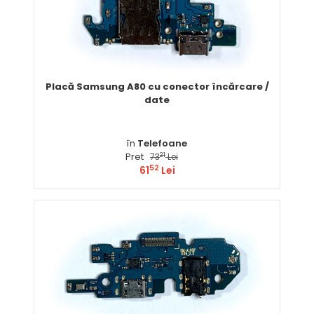
Placă Samsung A80 cu conector încărcare /
date
în
Telefoane
Pret
21
73
Lei
52
61
Lei
Comandă