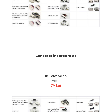
Conector incarcare A8
în
Telefoane
Pret
12
7
Lei
Comandă