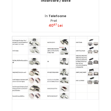
încărcare / date
în
Telefoane
Pret
67
40
Lei
Comandă