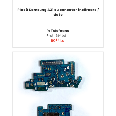
Placă Samsung A31 cu conector încărcare /
date
în
Telefoane
Pret
01
61
Lei
84
50
Lei
Comandă