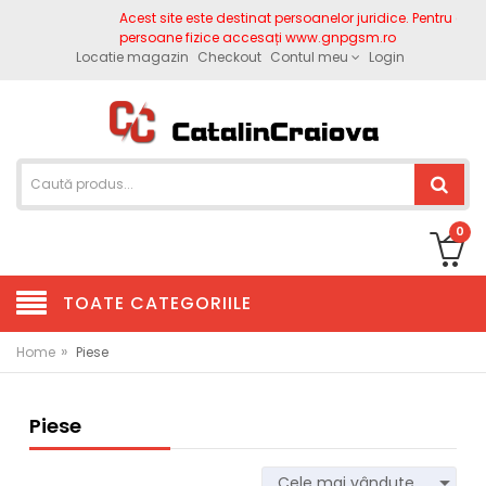
Acest site este destinat persoanelor juridice. Pentru comenzi
persoane fizice accesați www.gnpgsm.ro
Locatie magazin
Checkout
Contul meu
Login
0
TOATE CATEGORIILE
»
Home
Piese
Piese