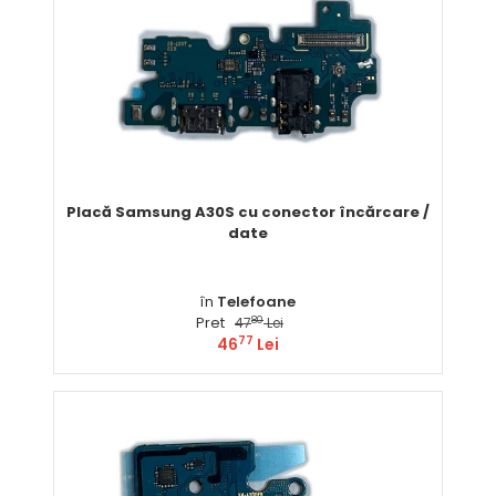
Placă Samsung A30S cu conector încărcare /
date
în
Telefoane
Pret
80
47
Lei
77
46
Lei
Comandă