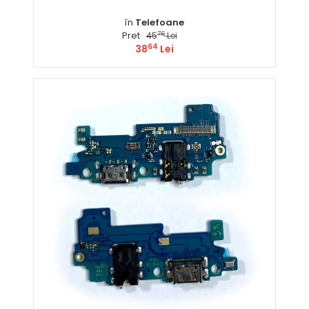
în
Telefoane
Pret
76
45
Lei
64
38
Lei
Comandă