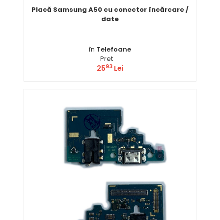
Placă Samsung A50 cu conector încărcare /
date
în
Telefoane
Pret
93
25
Lei
Comandă