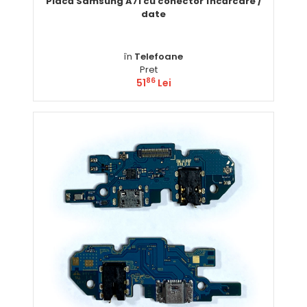
Placă Samsung A71 cu conector încărcare /
date
în
Telefoane
Pret
86
51
Lei
Comandă