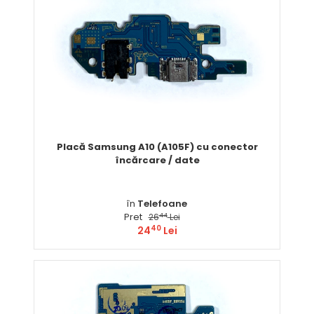
Placă Samsung A10 (A105F) cu conector
încărcare / date
în
Telefoane
Pret
44
26
Lei
40
24
Lei
Comandă