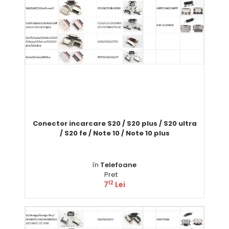
Conector incarcare S20 / S20 plus / S20 ultra
/ S20 fe / Note 10 / Note 10 plus
în
Telefoane
Pret
12
7
Lei
Comandă