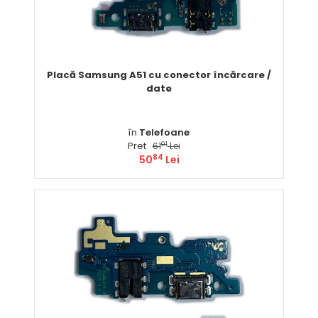
Placă Samsung A51 cu conector încărcare /
date
în
Telefoane
Pret
01
61
Lei
84
50
Lei
Comandă