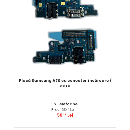
Placă Samsung A70 cu conector încărcare /
date
în
Telefoane
Pret
04
63
Lei
97
58
Lei