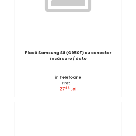
Placă Samsung S8 (G950F) cu conector
încărcare / date
în
Telefoane
Pret
45
27
Lei
Comandă