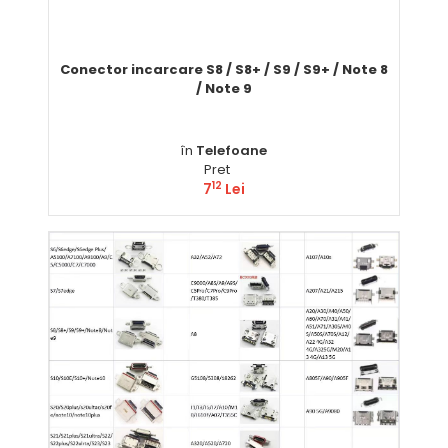
Conector incarcare S8 / S8+ / S9 / S9+ / Note 8
/ Note 9
în
Telefoane
Pret
12
7
Lei
Comandă