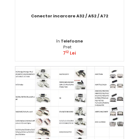
Conector incarcare A32 / A52 / A72
în
Telefoane
Pret
12
7
Lei
Comandă