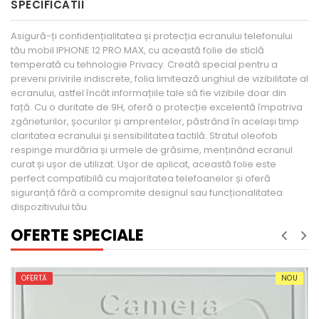
SPECIFICATII
Asigură-ți confidențialitatea și protecția ecranului telefonului
tău mobil IPHONE 12 PRO MAX, cu această folie de sticlă
temperată cu tehnologie Privacy. Creată special pentru a
preveni privirile indiscrete, folia limitează unghiul de vizibilitate al
ecranului, astfel încât informațiile tale să fie vizibile doar din
față. Cu o duritate de 9H, oferă o protecție excelentă împotriva
zgârieturilor, șocurilor și amprentelor, păstrând în același timp
claritatea ecranului și sensibilitatea tactilă. Stratul oleofob
respinge murdăria și urmele de grăsime, menținând ecranul
curat și ușor de utilizat. Ușor de aplicat, această folie este
perfect compatibilă cu majoritatea telefoanelor și oferă
siguranță fără a compromite designul sau funcționalitatea
dispozitivului tău.
OFERTE SPECIALE
OFERTĂ
NOU