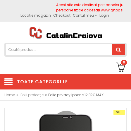
Acest site este destinat persoanelor juridice
persoane fizice accesați www.gnpgsm.ro
Locatie magazin
Checkout
Contul meu
Login
0
TOATE CATEGORIILE
»
»
Home
Folii protecţie
Folie privacy Iphone 12 PRO MAX
NOU