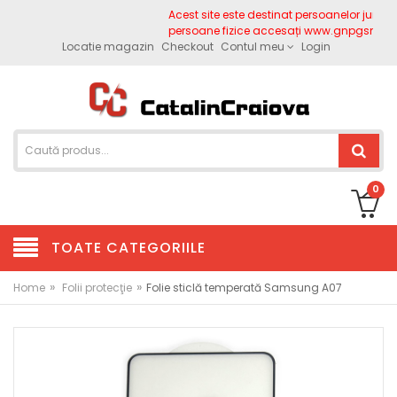
Acest site este destinat persoanelor juridice
persoane fizice accesați www.gnpgsm.ro
Locatie magazin
Checkout
Contul meu
Login
0
TOATE CATEGORIILE
»
»
Home
Folii protecţie
Folie sticlă temperată Samsung A07