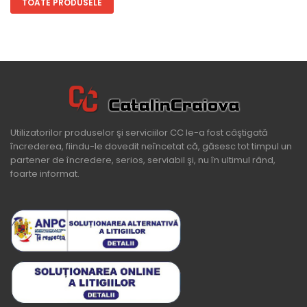
TOATE PRODUSELE
Utilizatorilor produselor şi serviciilor CC le-a fost câştigată
încrederea, fiindu-le dovedit neîncetat că, găsesc tot timpul un
partener de încredere, serios, serviabil şi, nu în ultimul rând,
foarte informat.