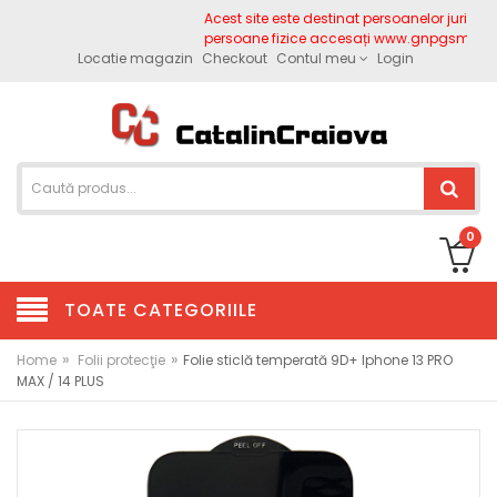
Acest site este destinat persoanelor juridice.
persoane fizice accesați www.gnpgsm.ro
Locatie magazin
Checkout
Contul meu
Login
0
TOATE CATEGORIILE
»
»
Home
Folii protecţie
Folie sticlă temperată 9D+ Iphone 13 PRO
MAX / 14 PLUS