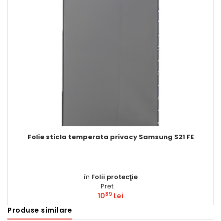
 sticla temperata privacy Samsung S21 FE
Suport 
în
Folii protecţie
Pret
89
10
Lei
Produse similare
Comandă