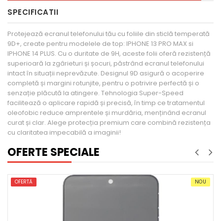
SPECIFICATII
Protejează ecranul telefonului tău cu foliile din sticlă temperată
9D+, create pentru modelele de top: IPHONE 13 PRO MAX si
IPHONE 14 PLUS. Cu o duritate de 9H, aceste folii oferă rezistență
superioară la zgârieturi și șocuri, păstrând ecranul telefonului
intact în situații neprevăzute. Designul 9D asigură o acoperire
completă și margini rotunjite, pentru o potrivire perfectă și o
senzație plăcută la atingere. Tehnologia Super-Speed
facilitează o aplicare rapidă și precisă, în timp ce tratamentul
oleofobic reduce amprentele și murdăria, menținând ecranul
curat și clar. Alege protecția premium care combină rezistența
cu claritatea impecabilă a imaginii!
OFERTE SPECIALE
NOU
OFERTĂ