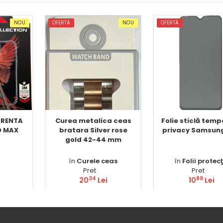
NOU
OFERTĂ
NOU
OFERTĂ
ARENTA
Curea metalica ceas
Folie sticlă tem
O MAX
bratara Silver rose
privacy Samsun
gold 42-44 mm
în
Curele ceas
în
Folii protecţ
Pret
Pret
34
89
20
Lei
10
Lei
ă
Comandă
Comandă