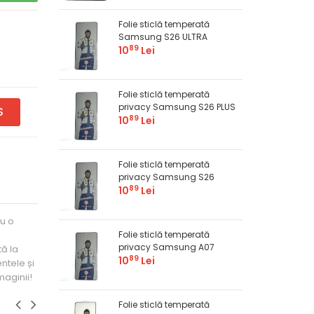
Folie sticlă temperată
Samsung S26 ULTRA
89
10
Lei
Folie sticlă temperată
privacy Samsung S26 PLUS
S
89
10
Lei
Folie sticlă temperată
privacy Samsung S26
89
10
Lei
Cu o
Folie sticlă temperată
privacy Samsung A07
tă la
89
10
Lei
ntele și
aginii!
Folie sticlă temperată