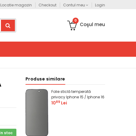
Locatie magazin
Acest site este destinat persoanelor juridice. Pentru comenzi persoan
Checkout
Contul meu
Login
0
Coşul meu
Produse similare
Ă
Folie sticlă temperată
privacy Iphone 15 / Iphone 16
89
10
Lei
In stoc