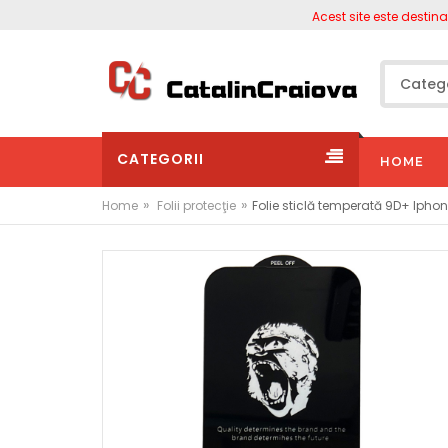
Acest site este destinat pe
CATEGORII
HOME
»
»
Home
Folii protecţie
Folie sticlă temperată 9D+ Ipho