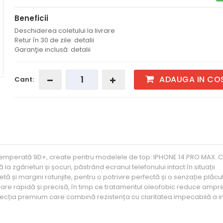
Beneficii
Deschiderea coletului la livrare
Retur în 30 de zile: detalii
Garanţie inclusă: detalii
ADAUGA IN CO
Cant:
clă temperată 9D+, create pentru modelele de top: IPHONE 14 PRO MAX. 
la zgârieturi și șocuri, păstrând ecranul telefonului intact în situații
și margini rotunjite, pentru o potrivire perfectă și o senzație plăcu
are rapidă și precisă, în timp ce tratamentul oleofobic reduce ampre
tecția premium care combină rezistența cu claritatea impecabilă a im