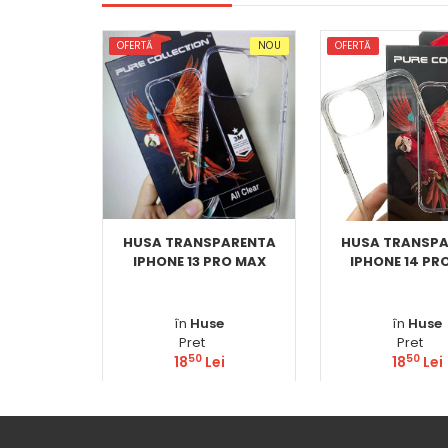
OFERTĂ
NOU
OFERTĂ
HUSA TRANSPARENTA
HUSA TRANSP
IPHONE 13 PRO MAX
IPHONE 14 PR
în
Huse
în
Huse
Pret
Pret
50
50
18
Lei
18
Lei
Comandă
Comand