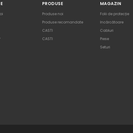
TE
PRODUSE
MAGAZIN
oi
Produse noi
Folii de protecție
Produse recomandate
Incărcătoare
CASTI
Cabluri
P
CASTI
Piese
Seturi