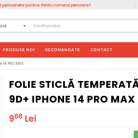
rsoanelor juridice. Pentru comenzi persoane fizice accesați www.gnpgsm.ro
PRODUSE NOI
RECOMANDATE
CONTACT
ne 14 PRO MAX
FOLIE STICLĂ TEMPERAT
9D+ IPHONE 14 PRO MAX
68
9
Lei