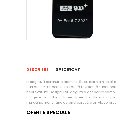
DESCRIERE
SPECIFICATII
Protejează ecranul telefonului tău cu foliile din sti
duritate de 9H, aceste folii oferă rezistență superioară 
neprevăzute. Designul 9D asigură o acoperire completă 
atingere. Tehnologia Super-Speed facilitează o aplic
murdăria, menținând ecranul curat și clar. Alege pro
OFERTE SPECIALE