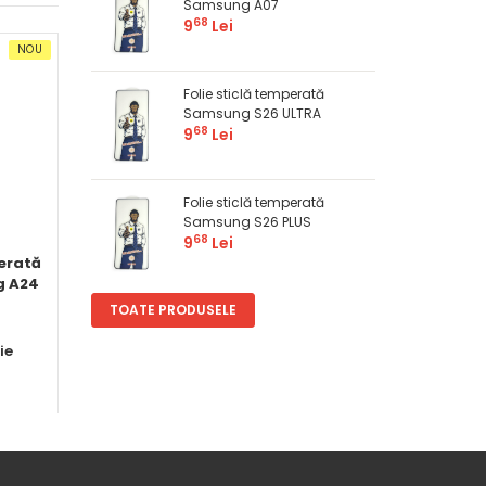
Samsung A07
68
9
Lei
NOU
OFERTĂ
NOU
OFERTĂ
Folie sticlă temperată
Samsung S26 ULTRA
68
9
Lei
Folie sticlă temperată
Samsung S26 PLUS
68
9
Lei
perată
Folie sticlă temperată
Folie sticlă tempe
g A24
tableta Lenovo Tab K10
Samsung A24
TOATE PRODUSELE
ie
în
Folii protecţie
în
Folii protecţie
Pret
Pret
50
68
16
Lei
9
Lei
Comandă
Comandă