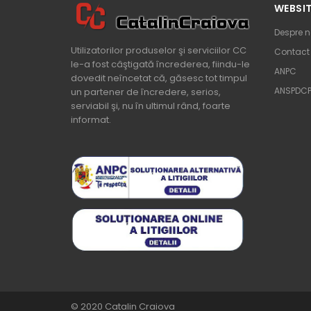
WEBSI
Despre n
Utilizatorilor produselor şi serviciilor CC
Contact
le-a fost câştigată încrederea, fiindu-le
ANPC
dovedit neîncetat că, găsesc tot timpul
ANSPDC
un partener de încredere, serios,
serviabil şi, nu în ultimul rând, foarte
informat.
© 2020
Catalin Craiova