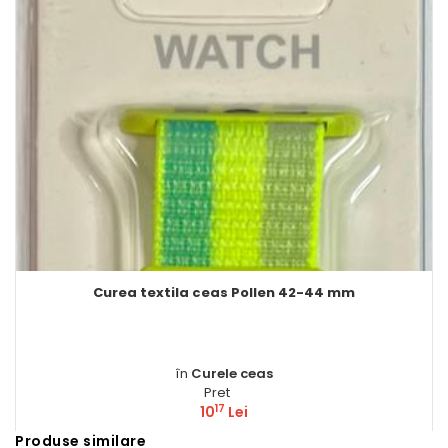
 ceas Pollen 42-44 mm
Folie sticla tem
urele ceas
în
Fol
Pret
17
10
Lei
1
Produse similare