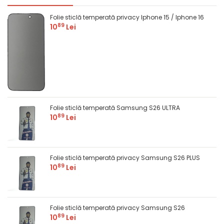
Comandă
C
Folie sticlă temperată privacy Iphone 15 / Iphone 16
89
10
Lei
Folie sticlă temperată Samsung S26 ULTRA
89
10
Lei
Folie sticlă temperată privacy Samsung S26 PLUS
89
10
Lei
Folie sticlă temperată privacy Samsung S26
89
10
Lei