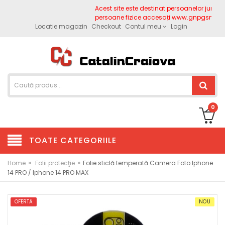
Acest site este destinat persoanelor juridice.
persoane fizice accesați www.gnpgsm.ro
Locatie magazin
Checkout
Contul meu
Login
0
TOATE CATEGORIILE
»
»
Home
Folii protecţie
Folie sticlă temperată Camera Foto Iphone
14 PRO / Iphone 14 PRO MAX
OFERTĂ
NOU