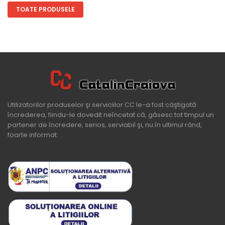
TOATE PRODUSELE
Utilizatorilor produselor şi serviciilor CC le-a fost câştigată
încrederea, fiindu-le dovedit neîncetat că, găsesc tot timpul un
partener de încredere, serios, serviabil şi, nu în ultimul rând,
foarte informat.