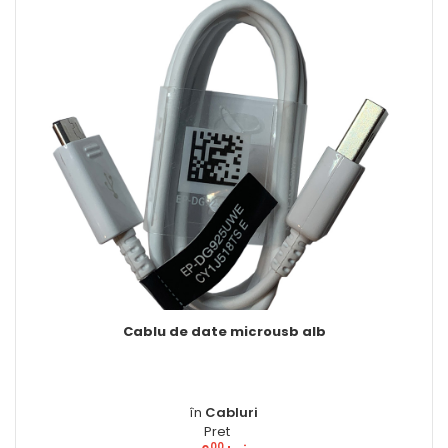
blu de date microusb alb
Folie st
în
Cabluri
Pret
00