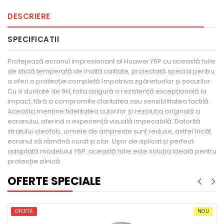
DESCRIERE
SPECIFICATII
Protejează ecranul impresionant al Huawei Y6P cu această folie
de sticlă temperată de înaltă calitate, proiectată special pentru
a oferi o protecție completă împotriva zgârieturilor și șocurilor.
Cu o duritate de 9H, folia asigură o rezistență excepțională la
impact, fără a compromite claritatea sau sensibilitatea tactilă.
Aceasta menține fidelitatea culorilor și rezoluția originală a
ecranului, oferind o experiență vizuală impecabilă. Datorită
stratului oleofob, urmele de amprente sunt reduse, astfel încât
ecranul să rămână curat și clar. Ușor de aplicat și perfect
adaptată modelului Y6P, această folie este soluția ideală pentru
protecție zilnică.
OFERTE SPECIALE
NOU
OFERTĂ