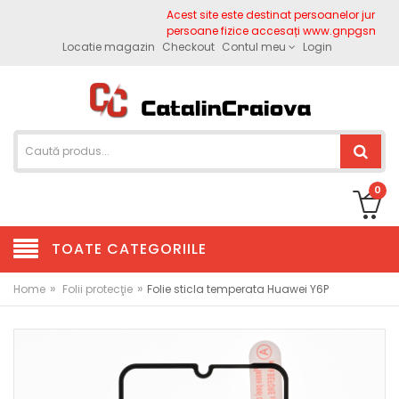
Acest site este destinat persoanelor juridice.
persoane fizice accesați www.gnpgsm.ro
Locatie magazin
Checkout
Contul meu
Login
0
TOATE CATEGORIILE
»
»
Home
Folii protecţie
Folie sticla temperata Huawei Y6P