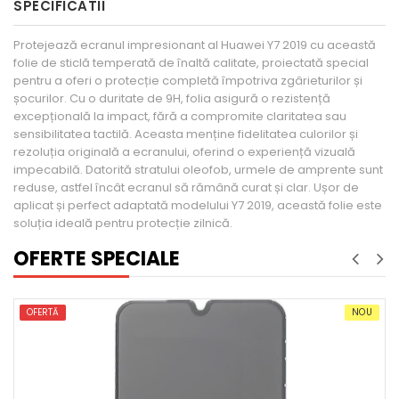
SPECIFICATII
Protejează ecranul impresionant al Huawei Y7 2019 cu această
folie de sticlă temperată de înaltă calitate, proiectată special
pentru a oferi o protecție completă împotriva zgârieturilor și
șocurilor. Cu o duritate de 9H, folia asigură o rezistență
excepțională la impact, fără a compromite claritatea sau
sensibilitatea tactilă. Aceasta menține fidelitatea culorilor și
rezoluția originală a ecranului, oferind o experiență vizuală
impecabilă. Datorită stratului oleofob, urmele de amprente sunt
reduse, astfel încât ecranul să rămână curat și clar. Ușor de
aplicat și perfect adaptată modelului Y7 2019, această folie este
soluția ideală pentru protecție zilnică.
OFERTE SPECIALE
NOU
OFERTĂ