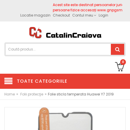
Acest site este destinat persoanelor juridice.
persoane fizice accesați www.gnpgsm.ro
Locatie magazin
Checkout
Contul meu
Login
0
TOATE CATEGORIILE
»
»
Home
Folii protecţie
Folie sticla temperata Huawei Y7 2019