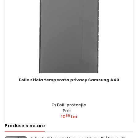
e sticla temperata privacy Samsung A40
Folie 
în
Folii protecţie
Pret
89
10
Lei
Produse similare
Comandă