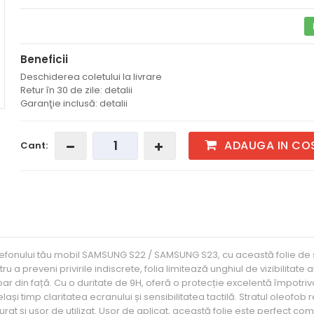
Beneficii
Deschiderea coletului la livrare
Retur în 30 de zile: detalii
Garanţie inclusă: detalii
ADAUGA IN CO
Cant:
telefonului tău mobil SAMSUNG S22 / SAMSUNG S23, cu această folie de s
 preveni privirile indiscrete, folia limitează unghiul de vizibilitate a
e doar din față. Cu o duritate de 9H, oferă o protecție excelentă împotriv
lași timp claritatea ecranului și sensibilitatea tactilă. Stratul oleofob
t și ușor de utilizat. Ușor de aplicat, această folie este perfect com