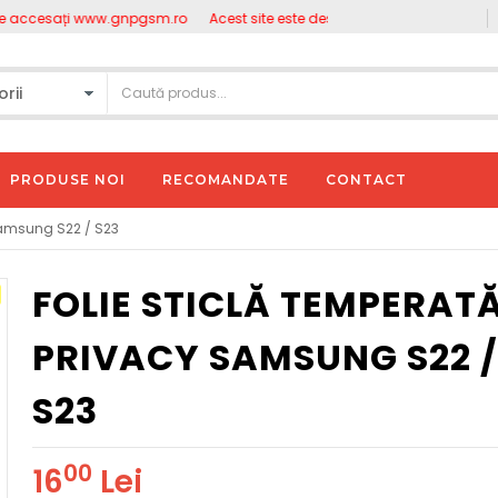
ccesați www.gnpgsm.ro
Acest site este destinat persoanelor juridice. P
PRODUSE NOI
RECOMANDATE
CONTACT
Samsung S22 / S23
FOLIE STICLĂ TEMPERAT
PRIVACY SAMSUNG S22 
S23
00
16
Lei