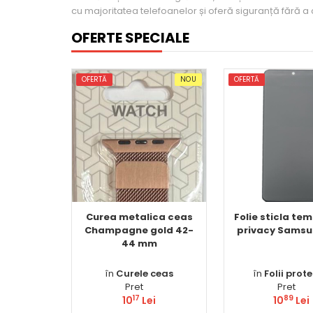
cu majoritatea telefoanelor și oferă siguranță fără a 
OFERTE SPECIALE
OFERTĂ
NOU
OFERTĂ
Curea metalica ceas
Folie sticla te
Champagne gold 42-
privacy Samsu
44 mm
în
Curele ceas
în
Folii prote
Pret
Pret
17
89
10
Lei
10
Lei