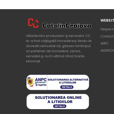
Comandă
Comand
WEBSI
Despre n
Utilizatorilor produselor şi serviciilor CC
Contact
le-a fost câştigată încrederea, fiindu-le
ANPC
dovedit neîncetat că, găsesc tot timpul
ANSPDC
un partener de încredere, serios,
serviabil şi, nu în ultimul rând, foarte
informat.