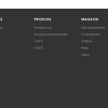
ă
Comandă
Comandă
TE
PRODUSE
MAGAZIN
oi
Produse noi
Folii de protecție
Produse recomandate
Incărcătoare
CASTI
Cabluri
P
CASTI
Piese
Seturi