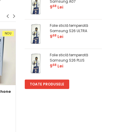
Samsung A07
68
9
Lei
Folie sticlă temperată
Samsung S26 ULTRA
NOU
OFERTĂ
NOU
OFERTĂ
68
9
Lei
Folie sticlă temperată
Samsung S26 PLUS
68
9
Lei
TOATE PRODUSELE
phone
Folie sticla temperata
Folie sticlă tempe
Huawei P20 PRO
Samsung S22 / S
în
Folii protecţie
în
Folii protecţie
Pret
Pret
68
50
9
Lei
13
Lei