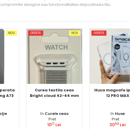
compromite designul sau funcționalitatea dispozitivului tău.
NOU
OFERTĂ
NOU
OFERTĂ
mperata
Curea textila ceas
Husa magsafe i
ng A73
Bright cloud 42-44 mm
12 PRO MAX
cţie
în
Curele ceas
în
Huse
Pret
Pret
17
50
10
Lei
30
Lei