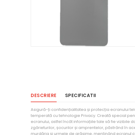
DESCRIERE
SPECIFICATII
Asigură-ți confidențialitatea și protecția ecranului 
temperată cu tehnologie Privacy. Creată special pentru a
ecranului, astfel încât informațiile tale să fie vizibil
zgârieturilor, șocurilor și amprentelor, păstrând în ace
murdăria și urmele de grăsime, menținând ecranul cura