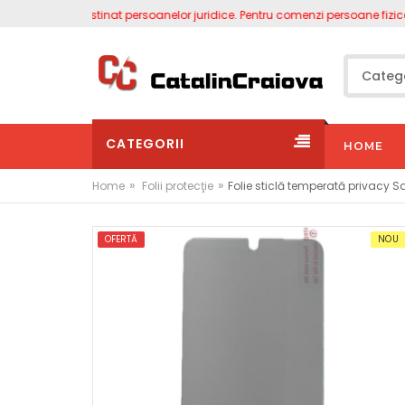
site este destinat persoanelor juridice. Pentru comenzi persoane fizice a
CATEGORII
HOME
»
»
Home
Folii protecţie
Folie sticlă temperată privacy 
OFERTĂ
NOU