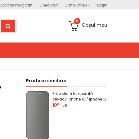
entru comenzi persoane fizice accesați www.gnpgsm.ro
Locatie magazin
Checkout
Contul meu
Login
Acest site este d
0
Coşul meu
Produse similare
Ă
Folie sticlă temperată
/
privacy Iphone 15 / Iphone 16
89
10
Lei