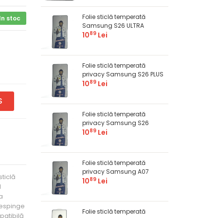
Folie sticlă temperată
In stoc
Samsung S26 ULTRA
89
10
Lei
Folie sticlă temperată
privacy Samsung S26 PLUS
89
10
Lei
S
Folie sticlă temperată
privacy Samsung S26
89
10
Lei
Folie sticlă temperată
privacy Samsung A07
ticlă
89
10
Lei
l
a
 respinge
Folie sticlă temperată
patibilă