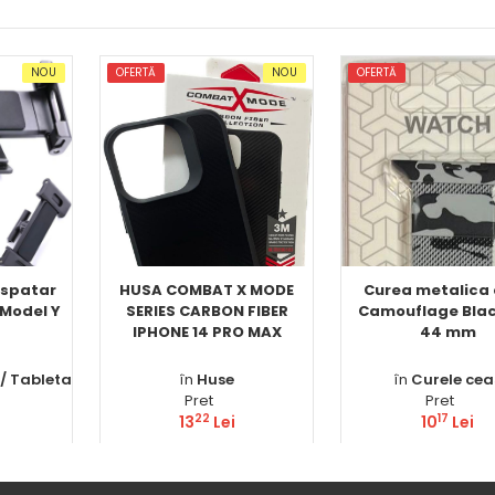
NOU
OFERTĂ
NOU
OFERTĂ
 spatar
HUSA COMBAT X MODE
Curea metalica
 Model Y
SERIES CARBON FIBER
Camouflage Blac
IPHONE 14 PRO MAX
44 mm
 / Tableta
în
Huse
în
Curele cea
Pret
Pret
22
17
13
Lei
10
Lei
ă
Comandă
Comandă