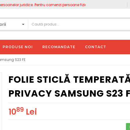
nelor juridice. Pentru comenzi persoane fizice accesați www.gnpgsm.ro
PRODUSE NOI
RECOMANDATE
CONTACT
Samsung S23 FE
FOLIE STICLĂ TEMPERAT
PRIVACY SAMSUNG S23 
89
10
Lei