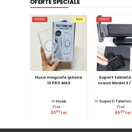
OFERTE SPECIALE
OFERTĂ
NOU
OFERTĂ
Husa magsafe iphone
Suport tableta
13 PRO MAX
scaun Model 3 /
în
Huse
în
Suporti Telefon
Pret
Pret
50
09
30
Lei
66
Lei
Comandă
Comand