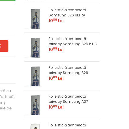
Folie sticlă temperată
Samsung S26 ULTRA
89
10
Lei
Folie sticlă temperată
privacy Samsung S26 PLUS
S
89
10
Lei
Folie sticlă temperată
privacy Samsung S26
89
10
Lei
ată cu
fel încât
Folie sticlă temperată
privacy Samsung A07
r și
89
10
Lei
mele de
Folie sticlă temperată