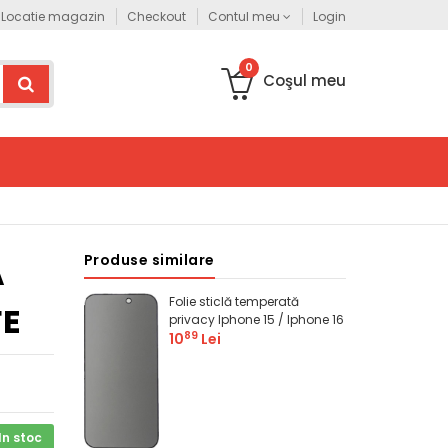
Acest site este destinat persoanelor juridice. Pentru comenzi persoane f
Locatie magazin
Checkout
Contul meu
Login
0
Coşul meu
Produse similare
Ă
Folie sticlă temperată
FE
privacy Iphone 15 / Iphone 16
89
10
Lei
In stoc