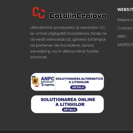
WEBSI
Despre n
Utilizatorilor produselor şi serviciilor CC
Contact
le-a fost câştigată încrederea, fiindu-le
ANPC
dovedit neîncetat că, găsesc tot timpul
ANSPDC
un partener de încredere, serios,
serviabil şi, nu în ultimul rând, foarte
informat.