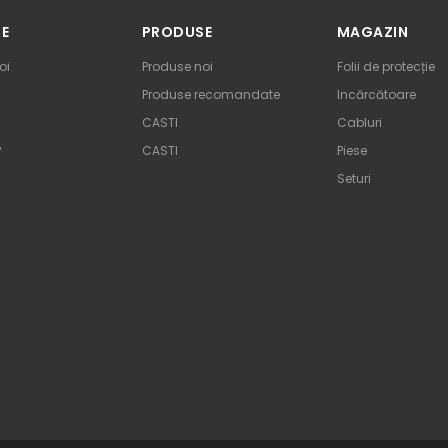
TE
PRODUSE
MAGAZIN
oi
Produse noi
Folii de protecție
Produse recomandate
Incărcătoare
CASTI
Cabluri
P
CASTI
Piese
Seturi