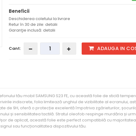
Beneficii
Deschiderea coletului la livrare
Retur în 30 de zile: detalii
Garanţie inclusă: detalii
ADAUGA IN CO
Cant:
elefonului tău mobil SAMSUNG S23 FE, cu această folie de sticlă temper
rile indiscrete, folia limitează unghiul de vizibilitate al ecranului, ast
itate de 9H, oferă o protecție excelentă împotriva zgârieturilor, șocurilo
ului și sensibilitatea tactilă. Stratul oleofob respinge murdăria și ur
Ușor de aplicat, această folie este perfect compatibilă cu majoritatea
gnul sau funcționalitatea dispozitivului tău.