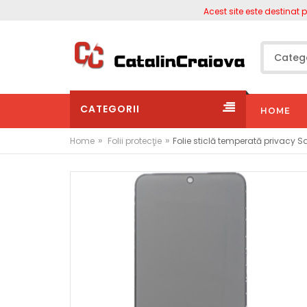
Acest site este destinat persoa
CATEGORII
HOME
»
»
Home
Folii protecţie
Folie sticlă temperată privacy 