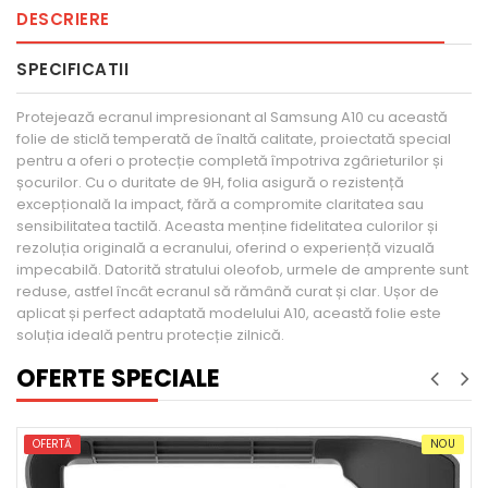
DESCRIERE
SPECIFICATII
Protejează ecranul impresionant al Samsung A10 cu această
folie de sticlă temperată de înaltă calitate, proiectată special
pentru a oferi o protecție completă împotriva zgârieturilor și
șocurilor. Cu o duritate de 9H, folia asigură o rezistență
excepțională la impact, fără a compromite claritatea sau
sensibilitatea tactilă. Aceasta menține fidelitatea culorilor și
rezoluția originală a ecranului, oferind o experiență vizuală
impecabilă. Datorită stratului oleofob, urmele de amprente sunt
reduse, astfel încât ecranul să rămână curat și clar. Ușor de
aplicat și perfect adaptată modelului A10, această folie este
soluția ideală pentru protecție zilnică.
OFERTE SPECIALE
NOU
OFERTĂ