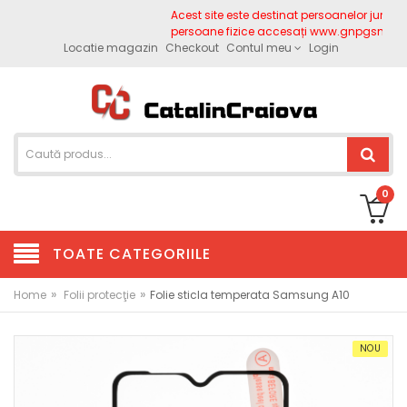
Acest site este destinat persoanelor juridice
persoane fizice accesați www.gnpgsm.ro
Locatie magazin
Checkout
Contul meu
Login
0
TOATE CATEGORIILE
»
»
Home
Folii protecţie
Folie sticla temperata Samsung A10
NOU