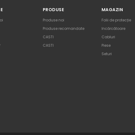
TE
PRODUSE
MAGAZIN
oi
Produse noi
Folii de protecție
Produse recomandate
Incărcătoare
CASTI
Cabluri
P
CASTI
Piese
Seturi