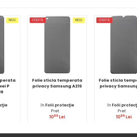
NOU
OFERTĂ
NOU
OFERTĂ
mperata
Folie sticla temperata
Folie sticla tem
ei P
privacy Samsung A21S
privacy Samsun
19
cţie
în
Folii protecţie
în
Folii protecţ
Pret
Pret
89
89
10
Lei
10
Lei
ă
Comandă
Comandă