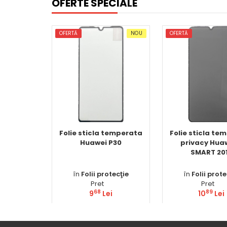
OFERTE SPECIALE
OFERTĂ
NOU
OFERTĂ
Folie sticla temperata
Folie sticla te
Huawei P30
privacy Huaw
SMART 20
în
Folii protecţie
în
Folii prote
Pret
Pret
68
89
9
Lei
10
Lei
Comandă
Comand