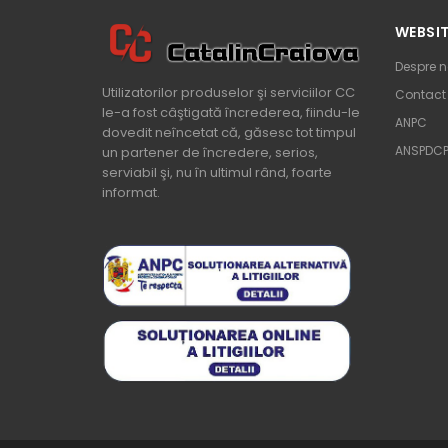
WEBSI
Despre n
Utilizatorilor produselor şi serviciilor CC
Contact
le-a fost câştigată încrederea, fiindu-le
ANPC
dovedit neîncetat că, găsesc tot timpul
ANSPDC
un partener de încredere, serios,
serviabil şi, nu în ultimul rând, foarte
informat.