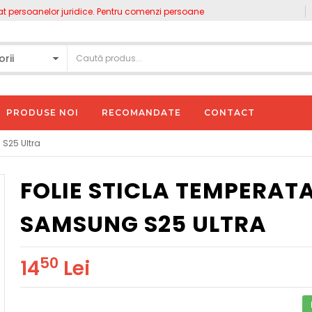
ersoanelor juridice. Pentru comenzi persoane fizice accesați www.gnpgsm.r
PRODUSE NOI
RECOMANDATE
CONTACT
 S25 Ultra
FOLIE STICLA TEMPERAT
SAMSUNG S25 ULTRA
50
14
Lei