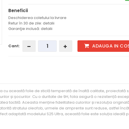
Beneficii
Deschiderea coletului la livrare
Retur în 30 de zile: detalii
Garanţie inclusă: detalii
ADAUGA IN CO
Cant:
cu această folie de sticlă temperată de înaltă calitate, proiectată 
ilor și șocurilor. Cu o duritate de 9H, folia asigură o rezistență exce
tea tactilă. Aceasta menține fidelitatea culorilor și rezoluția original
atorită stratului oleofob, urmele de amprente sunt reduse, astfel încâ
rfect adaptată modelului S25 Ultra, această folie este soluția ideală 