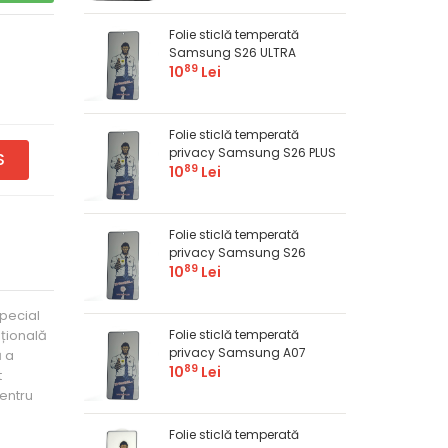
Folie sticlă temperată
Samsung S26 ULTRA
89
10
Lei
Folie sticlă temperată
privacy Samsung S26 PLUS
S
89
10
Lei
Folie sticlă temperată
privacy Samsung S26
89
10
Lei
special
pțională
Folie sticlă temperată
privacy Samsung A07
ă a
89
10
Lei
t
pentru
Folie sticlă temperată