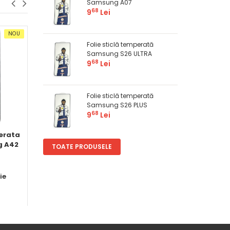
Samsung A07
68
9
Lei
NOU
OFERTĂ
NOU
OFERTĂ
Folie sticlă temperată
Samsung S26 ULTRA
68
9
Lei
Folie sticlă temperată
Samsung S26 PLUS
68
9
Lei
perata
Folie sticlă temperată
Folie privacy Iphon
g A42
Camera Foto Samsung
PLUS
TOATE PRODUSELE
A21S
ie
în
Folii protecţie
în
Folii protecţie
Pret
Pret
50
89
5
Lei
10
Lei
Comandă
Comandă