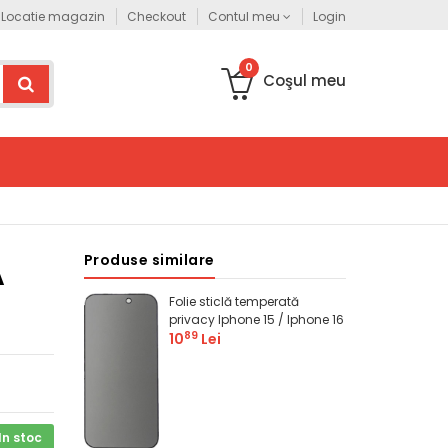
o
Locatie magazin
Acest site este destinat persoanelor juridice. Pentru comenzi persoa
Checkout
Contul meu
Login
0
Coşul meu
Produse similare
A
Folie sticlă temperată
privacy Iphone 15 / Iphone 16
89
10
Lei
In stoc