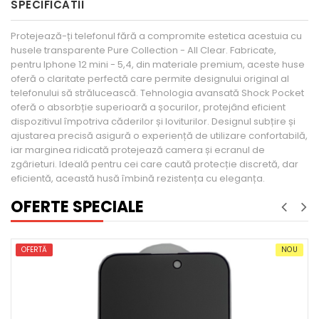
SPECIFICATII
Protejează-ți telefonul fără a compromite estetica acestuia cu
husele transparente Pure Collection - All Clear. Fabricate,
pentru Iphone 12 mini - 5,4, din materiale premium, aceste huse
oferă o claritate perfectă care permite designului original al
telefonului să strălucească. Tehnologia avansată Shock Pocket
oferă o absorbție superioară a șocurilor, protejând eficient
dispozitivul împotriva căderilor și loviturilor. Designul subțire și
ajustarea precisă asigură o experiență de utilizare confortabilă,
iar marginea ridicată protejează camera și ecranul de
zgârieturi. Ideală pentru cei care caută protecție discretă, dar
eficientă, această husă îmbină rezistența cu eleganța.
OFERTE SPECIALE
OFERTĂ
NOU