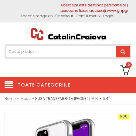
Acest site este destinat persoanelor juridi
persoane fizice accesați www.gnpgsm.ro
Locatie magazin
Checkout
Contul meu
Login
0
TOATE CATEGORIILE
»
»
Home
Huse
HUSA TRANSPARENTA IPHONE 12 MINI - 5.4''
NOU