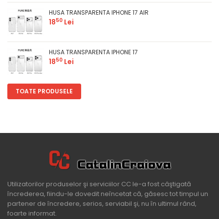
HUSA TRANSPARENTA IPHONE 17 AIR
50
18
Lei
HUSA TRANSPARENTA IPHONE 17
50
18
Lei
TOATE PRODUSELE
Utilizatorilor produselor şi serviciilor CC le-a fost câştigată
încrederea, fiindu-le dovedit neîncetat că, găsesc tot timpul un
partener de încredere, serios, serviabil şi, nu în ultimul rând,
foarte informat.