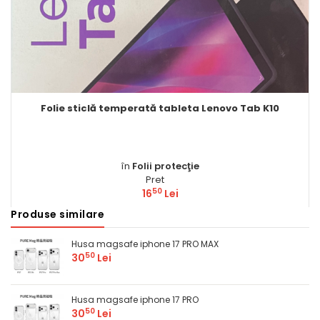
Folie sticlă temperată tableta Lenovo Tab K10
în
Folii protecţie
Pret
50
16
Lei
Produse similare
Comandă
Husa magsafe iphone 17 PRO MAX
50
30
Lei
Husa magsafe iphone 17 PRO
50
30
Lei