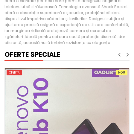
oferă o claritate perfectă care permite designului original al
telefonului să strălucească. Tehnologia avansată Shock Pocket
oferă o absorbție superioară a șocurilor, protejând eficient
dispozitivul împotriva căderilor și loviturilor. Designul subțire și
ajustarea precisă asigură o experiență de utilizare confortabilă,
iar marginea ridicată protejează camera și ecranul de
zgârieturi. Ideală pentru cei care caută protecție discretă, dar
eficientă, această husă îmbină rezistența cu eleganța.
OFERTE SPECIALE
OFERTĂ
NOU