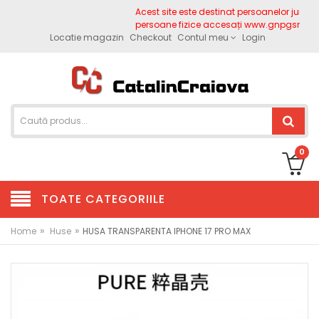
Acest site este destinat persoanelor juridice
persoane fizice accesați www.gnpgsm.ro
Locatie magazin
Checkout
Contul meu
Login
0
TOATE CATEGORIILE
»
»
Home
Huse
HUSA TRANSPARENTA IPHONE 17 PRO MAX