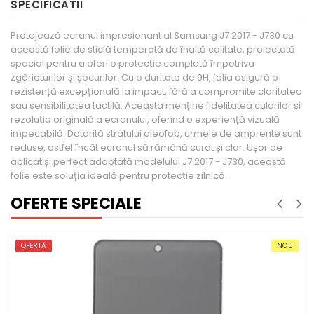
SPECIFICATII
Protejează ecranul impresionant al Samsung J7 2017 - J730 cu
această folie de sticlă temperată de înaltă calitate, proiectată
special pentru a oferi o protecție completă împotriva
zgârieturilor și șocurilor. Cu o duritate de 9H, folia asigură o
rezistență excepțională la impact, fără a compromite claritatea
sau sensibilitatea tactilă. Aceasta menține fidelitatea culorilor și
rezoluția originală a ecranului, oferind o experiență vizuală
impecabilă. Datorită stratului oleofob, urmele de amprente sunt
reduse, astfel încât ecranul să rămână curat și clar. Ușor de
aplicat și perfect adaptată modelului J7 2017 - J730, această
folie este soluția ideală pentru protecție zilnică.
OFERTE SPECIALE
NOU
OFERTĂ