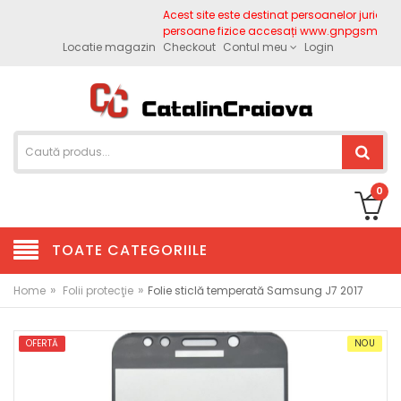
Acest site este destinat persoanelor juridice.
persoane fizice accesați www.gnpgsm.ro
Locatie magazin
Checkout
Contul meu
Login
0
TOATE CATEGORIILE
»
»
Home
Folii protecţie
Folie sticlă temperată Samsung J7 2017
OFERTĂ
NOU