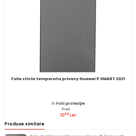
ata privacy Huawei P SMART 2021
Folie sticlă tem
n
Folii protecţie
în
Pret
89
10
Lei
Produse similare
Comandă