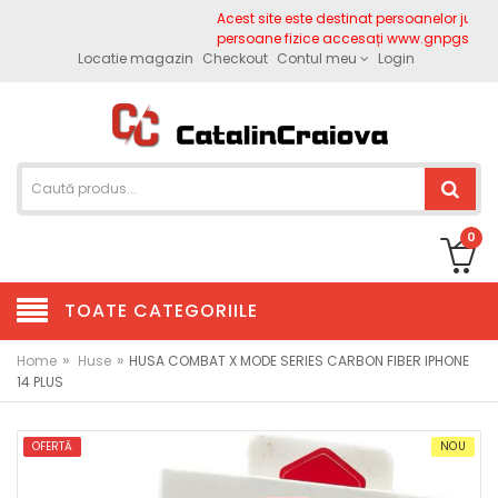
Acest site este destinat persoanelor juridic
persoane fizice accesați www.gnpgsm.ro
Locatie magazin
Checkout
Contul meu
Login
0
TOATE CATEGORIILE
»
»
Home
Huse
HUSA COMBAT X MODE SERIES CARBON FIBER IPHONE
14 PLUS
OFERTĂ
NOU