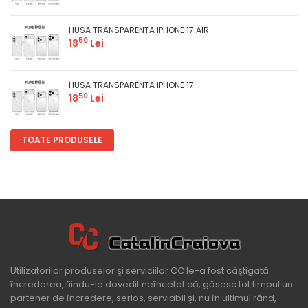
HUSA TRANSPARENTA IPHONE 17 AIR
50
18
Lei
HUSA TRANSPARENTA IPHONE 17
50
18
Lei
TOATE PRODUSELE
Utilizatorilor produselor şi serviciilor CC le-a fost câştigată
încrederea, fiindu-le dovedit neîncetat că, găsesc tot timpul un
partener de încredere, serios, serviabil şi, nu în ultimul rând,