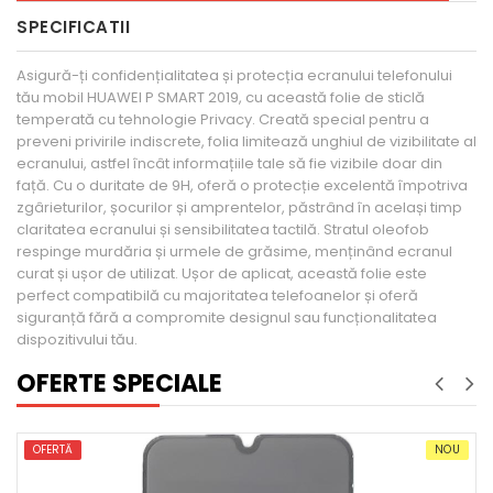
SPECIFICATII
Asigură-ți confidențialitatea și protecția ecranului telefonului
tău mobil HUAWEI P SMART 2019, cu această folie de sticlă
temperată cu tehnologie Privacy. Creată special pentru a
preveni privirile indiscrete, folia limitează unghiul de vizibilitate al
ecranului, astfel încât informațiile tale să fie vizibile doar din
față. Cu o duritate de 9H, oferă o protecție excelentă împotriva
zgârieturilor, șocurilor și amprentelor, păstrând în același timp
claritatea ecranului și sensibilitatea tactilă. Stratul oleofob
respinge murdăria și urmele de grăsime, menținând ecranul
curat și ușor de utilizat. Ușor de aplicat, această folie este
perfect compatibilă cu majoritatea telefoanelor și oferă
siguranță fără a compromite designul sau funcționalitatea
dispozitivului tău.
OFERTE SPECIALE
NOU
OFERTĂ