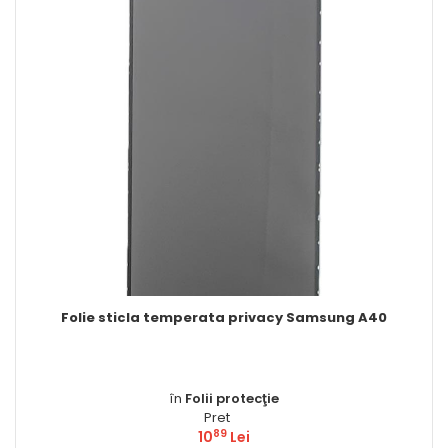
la temperata privacy Samsung A40
Ca
în
Folii protecţie
Pret
89
10
Lei