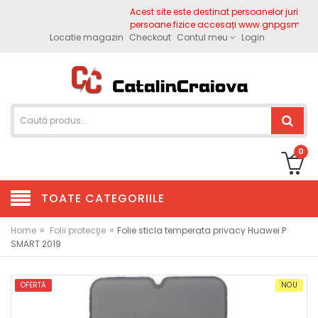
Acest site este destinat persoanelor juridice.
persoane fizice accesați www.gnpgsm.ro
Locatie magazin
Checkout
Contul meu
Login
0
TOATE CATEGORIILE
»
»
Home
Folii protecţie
Folie sticla temperata privacy Huawei P
SMART 2019
OFERTĂ
NOU